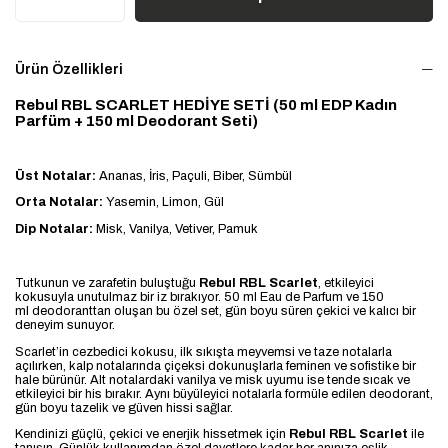
Ürün Özellikleri
Rebul RBL SCARLET HEDİYE SETİ (50 ml EDP Kadın
Parfüm +
150 ml
Deodorant Seti)
Üst Notalar:
Ananas, İris, Paçuli, Biber, Sümbül
Orta Notalar:
Yasemin, Limon, Gül
Dip Notalar:
Misk, Vanilya, Vetiver, Pamuk
Tutkunun ve zarafetin buluştuğu
Rebul RBL Scarlet
, etkileyici
kokusuyla unutulmaz bir iz bırakıyor. 50 ml Eau de Parfum ve 150
ml deodoranttan oluşan bu özel set, gün boyu süren çekici ve kalıcı bir
deneyim sunuyor.
Scarlet’in cezbedici kokusu, ilk sıkışta meyvemsi ve taze notalarla
açılırken, kalp notalarında çiçeksi dokunuşlarla feminen ve sofistike bir
hale bürünür. Alt notalardaki vanilya ve misk uyumu ise tende sıcak ve
etkileyici bir his bırakır. Aynı büyüleyici notalarla formüle edilen deodorant,
gün boyu tazelik ve güven hissi sağlar.
Kendinizi güçlü, çekici ve enerjik hissetmek için
Rebul RBL Scarlet
ile