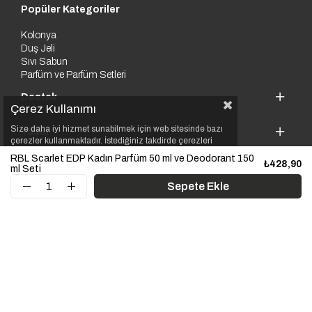
Popüler Kategoriler
Kolonya
Duş Jeli
Sıvı Sabun
Parfüm ve Parfüm Setleri
Destek
Çerez Kullanımı
Size daha iyi hizmet sunabilmek için web sitesinde bazı
Yasal
çerezler kullanmaktadır. İstediğiniz takdirde çerezleri
reddedebilirsiniz. Detaylı bilgi
Çerez Politikası
RBL Scarlet EDP Kadın Parfüm 50 ml ve Deodorant 150
₺428,90
Kurumsal
ml Seti
© 2025 Rebul. Tüm hakları saklıdır.