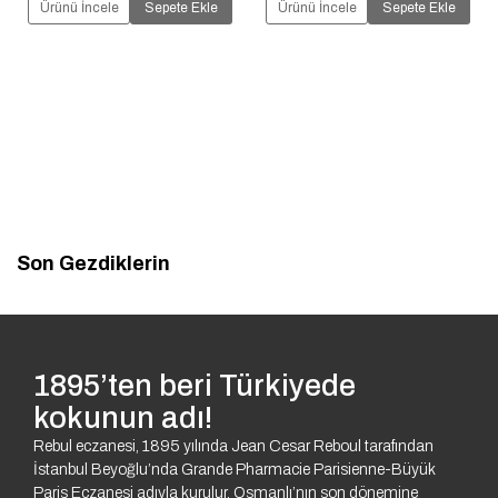
Ürünü İncele
Sepete Ekle
Ürünü İncele
Sepete Ekle
Son Gezdiklerin
1895’ten beri Türkiyede
kokunun adı!
Rebul eczanesi, 1895 yılında Jean Cesar Reboul tarafından
İstanbul Beyoğlu’nda Grande Pharmacie Parisienne-Büyük
Paris Eczanesi adıyla kurulur. Osmanlı’nın son dönemine