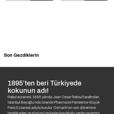
Son Gezdiklerin
1895’ten beri Türkiyede
kokunun adı!
Rebul eczanesi, 1895 yılında Jean Cesar Reboul tarafından
İstanbul Beyoğlu’nda Grande Pharmacie Parisienne-Büyük
Paris Eczanesi adıyla kurulur. Osmanlı’nın son dönemine
tanıklık eden ve günümüze kadar kurulduğu yerde yaşamını