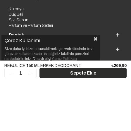
Kolonya
Duş Jeli
Sıvı Sabun
Parfüm ve Parfüm Setleri
Destek
Çerez Kullanımı
Size daha iyi hizmet sunabilmek için web sitesinde bazı
Yasal
çerezler kullanmaktadır. İstediğiniz takdirde çerezleri
reddedebilirsiniz. Detaylı bilgi
Çerez Politikası
Kurumsal
REBUL ICE 150 ML ERKEK DEODORANT
₺269,90
© 2025 Rebul. Tüm hakları saklıdır.