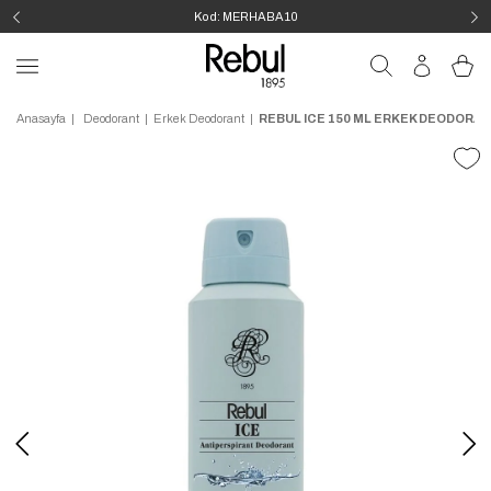
Kod: MERHABA10
Anasayfa
Deodorant
Erkek Deodorant
REBUL ICE 150 ML ERKEK DEODORA