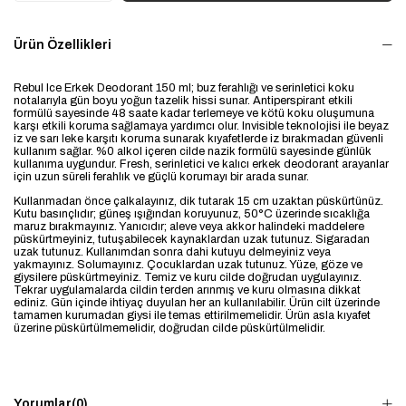
Ürün Özellikleri
Rebul Ice Erkek Deodorant 150 ml; buz ferahlığı ve serinletici koku
notalarıyla gün boyu yoğun tazelik hissi sunar. Antiperspirant etkili
formülü sayesinde 48 saate kadar terlemeye ve kötü koku oluşumuna
karşı etkili koruma sağlamaya yardımcı olur. Invisible teknolojisi ile beyaz
iz ve sarı leke karşıtı koruma sunarak kıyafetlerde iz bırakmadan güvenli
kullanım sağlar. %0 alkol içeren cilde nazik formülü sayesinde günlük
kullanıma uygundur. Fresh, serinletici ve kalıcı erkek deodorant arayanlar
için uzun süreli ferahlık ve güçlü korumayı bir arada sunar.
Kullanmadan önce çalkalayınız, dik tutarak 15 cm uzaktan püskürtünüz.
Kutu basınçlıdır; güneş ışığından koruyunuz, 50°C üzerinde sıcaklığa
maruz bırakmayınız. Yanıcıdır; aleve veya akkor halindeki maddelere
püskürtmeyiniz, tutuşabilecek kaynaklardan uzak tutunuz. Sigaradan
uzak tutunuz. Kullanımdan sonra dahi kutuyu delmeyiniz veya
yakmayınız. Solumayınız. Çocuklardan uzak tutunuz. Yüze, göze ve
giysilere püskürtmeyiniz. Temiz ve kuru cilde doğrudan uygulayınız.
Tekrar uygulamalarda cildin terden arınmış ve kuru olmasına dikkat
ediniz. Gün içinde ihtiyaç duyulan her an kullanılabilir. Ürün cilt üzerinde
tamamen kurumadan giysi ile temas ettirilmemelidir. Ürün asla kıyafet
üzerine püskürtülmemelidir, doğrudan cilde püskürtülmelidir.
Yorumlar
(0)