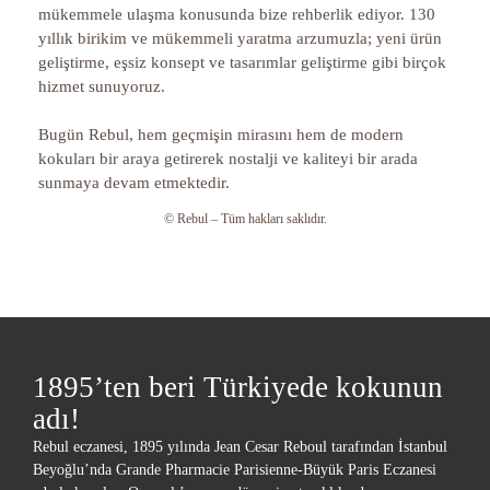
mükemmele ulaşma konusunda bize rehberlik ediyor. 130
yıllık birikim ve mükemmeli yaratma arzumuzla; yeni ürün
geliştirme, eşsiz konsept ve tasarımlar geliştirme gibi birçok
hizmet sunuyoruz.
Bugün Rebul, hem geçmişin mirasını hem de modern
kokuları bir araya getirerek nostalji ve kaliteyi bir arada
sunmaya devam etmektedir.
© Rebul – Tüm hakları saklıdır.
1895’ten beri Türkiyede kokunun
adı!
Rebul eczanesi, 1895 yılında Jean Cesar Reboul tarafından İstanbul
Beyoğlu’nda Grande Pharmacie Parisienne-Büyük Paris Eczanesi