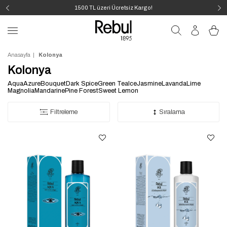
1500 TL üzeri Ücretsiz Kargo!
Anasayfa
Kolonya
Kolonya
Aqua
Azure
Bouquet
Dark Spice
Green Tea
Ice
Jasmine
Lavanda
Lime
Magnolia
Mandarine
Pine Forest
Sweet Lemon
Filtreleme
Sıralama