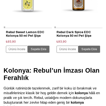
Rebul Sweet Lemon EDC
Rebul Dark Spice EDC
Kolonya 50 ml Pet Şişe
Kolonya 50 ml Pet Şişe
₺93,90
₺93,90
Ürünü İncele
Sepete Ekle
Ürünü İncele
Sepete Ekle
Kolonya: Rebul’un İmzası Olan
Ferahlık
Günlük rutininizde tazelenmek, zarif bir koku izi bırakmak ve 
misafirlerinize klasik bir hoş geldin demek için 
kolonya
 hâlâ en 
pratik ve şık tercih. Rebul, ustalığını modern dokunuşlarla 
buluşturarak her zevke hitap eden geniş bir 
kolonya