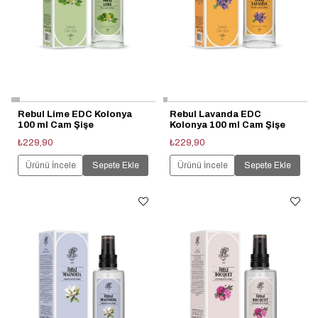
Rebul Lime EDC Kolonya
Rebul Lavanda EDC
100 ml Cam Şişe
Kolonya 100 ml Cam Şişe
₺229,90
₺229,90
Ürünü İncele
Sepete Ekle
Ürünü İncele
Sepete Ekle