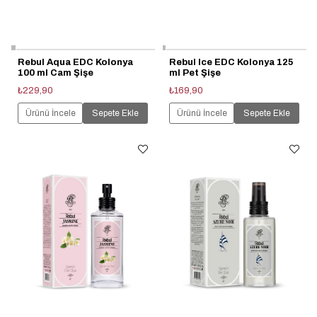
Rebul Aqua EDC Kolonya
Rebul Ice EDC Kolonya 125
100 ml Cam Şişe
ml Pet Şişe
₺229,90
₺169,90
Ürünü İncele
Sepete Ekle
Ürünü İncele
Sepete Ekle