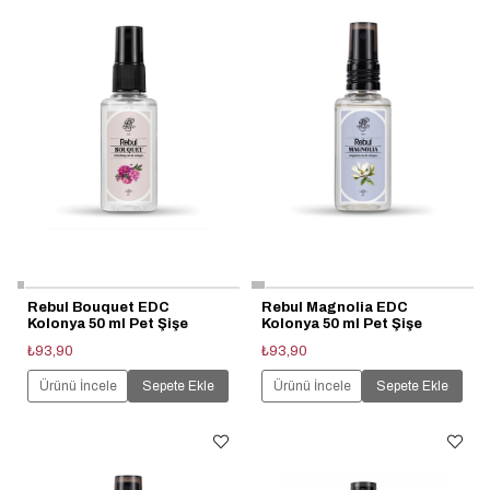
Rebul Bouquet EDC
Rebul Magnolia EDC
Kolonya 50 ml Pet Şişe
Kolonya 50 ml Pet Şişe
₺93,90
₺93,90
Ürünü İncele
Sepete Ekle
Ürünü İncele
Sepete Ekle