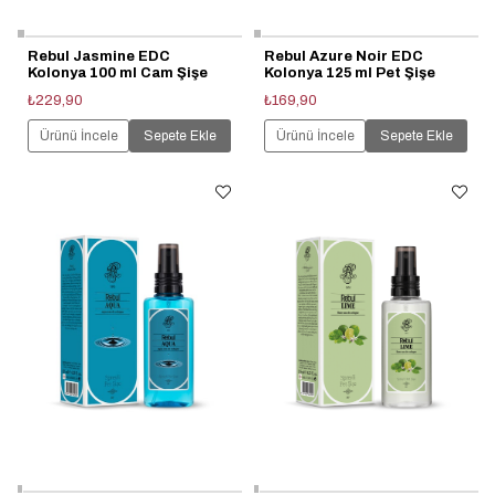
Rebul Jasmine EDC
Rebul Azure Noir EDC
Kolonya 100 ml Cam Şişe
Kolonya 125 ml Pet Şişe
₺229,90
₺169,90
Ürünü İncele
Sepete Ekle
Ürünü İncele
Sepete Ekle