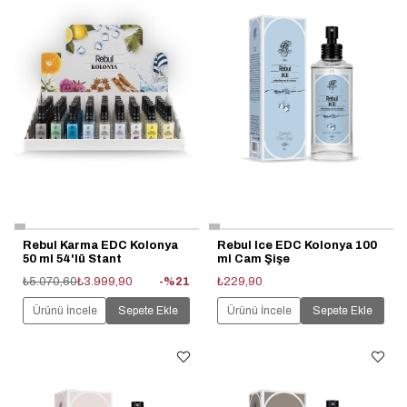
Rebul Karma EDC Kolonya
Rebul Ice EDC Kolonya 100
50 ml 54'lü Stant
ml Cam Şişe
₺5.070,60
₺3.999,90
%21
₺229,90
Ürünü İncele
Sepete Ekle
Ürünü İncele
Sepete Ekle