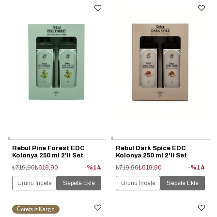
Rebul Pine Forest EDC
Rebul Dark Spice EDC
Kolonya 250 ml 2'li Set
Kolonya 250 ml 2'li Set
₺719,90
₺619,90
%14
₺719,90
₺619,90
%14
Ürünü İncele
Sepete Ekle
Ürünü İncele
Sepete Ekle
Ücretsiz Kargo