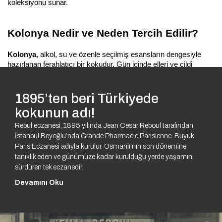
koleksiyonu sunar.
Kolonya Nedir ve Neden Tercih Edilir?
Kolonya
, alkol, su ve özenle seçilmiş esansların dengesiyle 
hazırlanan ferahlatıcı bir kokudur. Gün içinde elleri ve cildi 
tazelemek, hoş bir koku bırakmak ve yoğun ortamlarda ferahlık 
sağlamak için idealdir. Hafif yapısı sayesinde parfüm gibi ağır 
durmaz; pratik şişeleriyle çantada, arabada ve ofiste her an 
1895’ten beri Türkiyede
yanınızdadır.
kokunun adı!
Rebul eczanesi, 1895 yılında Jean Cesar Reboul tarafından
Rebul Kolonya Koleksiyonu 2026
İstanbul Beyoğlu’nda Grande Pharmacie Parisienne-Büyük
Paris Eczanesi adıyla kurulur. Osmanlı’nın son dönemine
Rebul’un dünyasında her ruh hâline ve kullanım senaryosuna 
tanıklık eden ve günümüze kadar kurulduğu yerde yaşamını
uygun bir 
kolonya
 vardır. Narenciye notaları enerjik ve dinamik 
sürdüren tek eczanedir.
bir his verirken; çiçeksi dokunuşlar zarif ve yumuşak bir iz 
Devamını Oku
bırakır. Daha karakterli seçenek arayanlar için odunsu ve 
baharat nüansları güçlü bir etki sunar. Gün boyu tazelik 
arayanlar serin ve modern esansları, minimal tarzı sevenler ise 
sade ve temiz kokuları tercih edebilir.