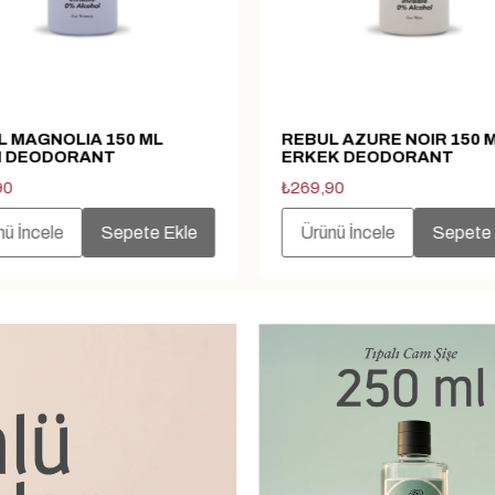
 AZURE NOIR 150 ML
REBUL PINE FOREST 150
K DEODORANT
ERKEK DEODORANT
90
₺269,90
ü İncele
Sepete Ekle
Ürünü İncele
Sepete 