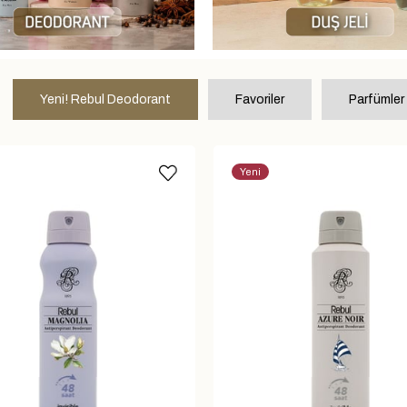
Yeni! Rebul Deodorant
Favoriler
Parfümler
Yeni
Ürün