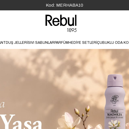
1500 TL üzeri Ücretsiz Kargo!
ANT
DUŞ JELLERİ
SIVI SABUNLAR
PARFÜM
HEDİYE SETLERİ
ÇUBUKLU ODA K
KOKU AİLESİ
MATERYAL
FERAH
CAM ŞİŞE
ÇİÇEKSİ
PET ŞİŞE
NARENCİYE
ODUNSU
AROMATİK