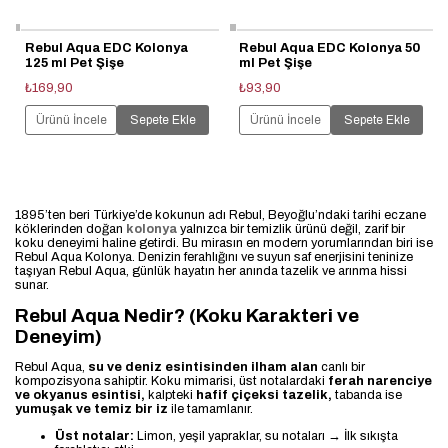
Rebul Aqua EDC Kolonya
Rebul Aqua EDC Kolonya 50
125 ml Pet Şişe
ml Pet Şişe
₺169,90
₺93,90
Ürünü İncele
Sepete Ekle
Ürünü İncele
Sepete Ekle
1895’ten beri Türkiye’de kokunun adı Rebul, Beyoğlu’ndaki tarihi eczane
köklerinden doğan
kolonya
yalnızca bir temizlik ürünü değil, zarif bir
koku deneyimi haline getirdi. Bu mirasın en modern yorumlarından biri ise
Rebul Aqua Kolonya. Denizin ferahlığını ve suyun saf enerjisini teninize
taşıyan Rebul Aqua, günlük hayatın her anında tazelik ve arınma hissi
sunar.
Rebul Aqua Nedir? (Koku Karakteri ve
Deneyim)
Rebul Aqua,
su ve deniz esintisinden ilham alan
canlı bir
kompozisyona sahiptir. Koku mimarisi, üst notalardaki
ferah narenciye
ve okyanus esintisi,
kalpteki
hafif
çiçeksi tazelik,
tabanda ise
yumuşak ve temiz bir iz
ile tamamlanır.
Üst notalar:
Limon, yeşil yapraklar, su notaları → İlk sıkışta