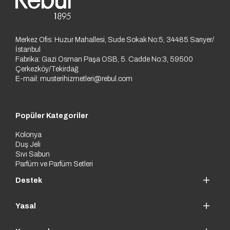
Masada, banyoda şık dursun isteyenler:
100 ml veya 250 ml
cam şişe.
Sık kullananlar & hediye arayanlar:
250 ml 2’li set.
Aktif yaşam için:
125 ml pet şişe (hafif ve taşınabilir).
Merkez Ofis: Huzur Mahallesi, Sude Sokak No:5, 34485 Sarıyer/
İstanbul
Fabrika: Gazi Osman Paşa OSB, 5. Cadde No:3, 59500
Çerkezköy/Tekirdağ
E-mail:
musterihizmetleri@rebul.com
Popüler Kategoriler
Kolonya
Duş Jeli
Sıvı Sabun
Parfüm ve Parfüm Setleri
Destek
Yasal