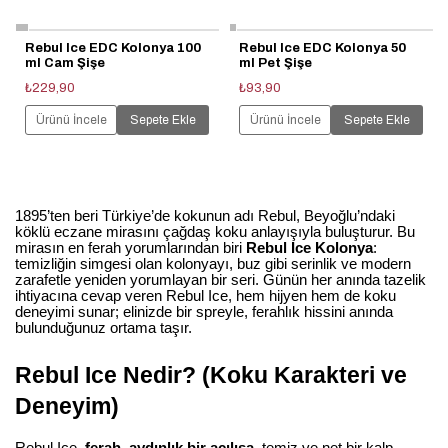
Rebul Ice EDC Kolonya 100
Rebul Ice EDC Kolonya 50
ml Cam Şişe
ml Pet Şişe
₺229,90
₺93,90
Ürünü İncele
Sepete Ekle
Ürünü İncele
Sepete Ekle
1895’ten beri Türkiye’de kokunun adı Rebul, Beyoğlu’ndaki
köklü eczane mirasını çağdaş koku anlayışıyla buluşturur. Bu
mirasın en ferah yorumlarından biri
Rebul Ice Kolonya
:
temizliğin simgesi olan kolonyayı, buz gibi serinlik ve modern
zarafetle yeniden yorumlayan bir seri. Günün her anında tazelik
ihtiyacına cevap veren Rebul Ice, hem hijyen hem de koku
deneyimi sunar; elinizde bir spreyle, ferahlık hissini anında
bulunduğunuz ortama taşır.
Rebul Ice Nedir? (Koku Karakteri ve 
Deneyim)