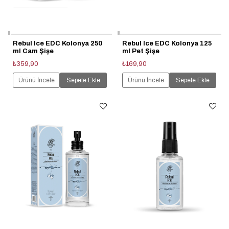
Rebul Ice EDC Kolonya 250
Rebul Ice EDC Kolonya 125
ml Cam Şişe
ml Pet Şişe
₺359,90
₺169,90
Ürünü İncele
Sepete Ekle
Ürünü İncele
Sepete Ekle