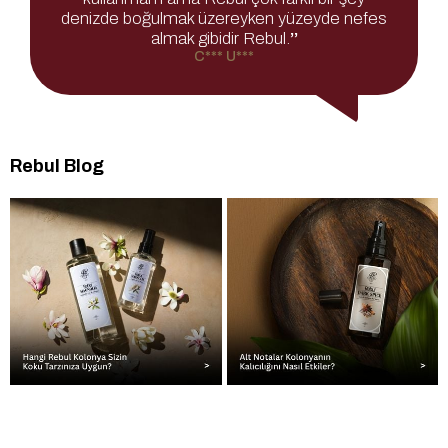
denizde boğulmak üzereyken yüzeyde nefes
almak gibidir Rebul.
’’
C*** U***
Rebul Blog